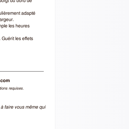
 doigt du bord de
ulièrement adapté
largeur.
emple les heures
 Guérit les effets
.com
tions requises.
) à faire vous même qui