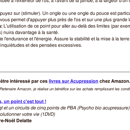
ituée à l'extérieur de l'os, à l'avant de la jambe, à la largeur d'un
uyez sur (stimuler). Un ongle ou une ongle du pouce est partic
il vous permet d'appuyer plus près de l'os et sur une plus grande 
:
L'utilisation de ce point pour aller au-delà des limites (par ex
) nuira davantage à la santé.
l'endurance et l'énergie. Assure la stabilité et la mise à la terre.
s inquiétudes et des pensées excessives.
être intéressé par ces
livres sur Acupression
chez Amazon
Partenaire Amazon, je réalise un bénéfice sur les achats remplissant les condi
, un point c'est tout !
gt et un circuits de cinq points de PBA (Psycho bio acupressure
olutionner votre vie (1DVD)
re-Noël Delatte