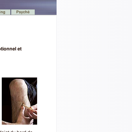
ing
Psyché
tionnel et