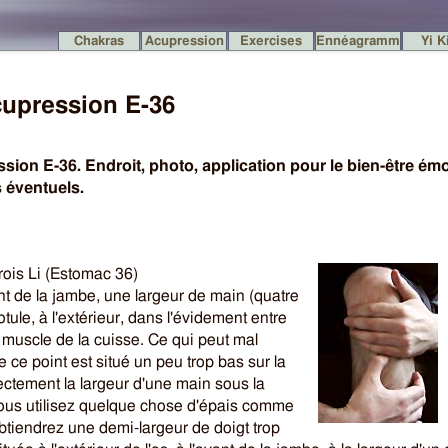
Chakras
Acupression
Exercises
Ennéagramme
Yi K
cupression E-36
sion E-36. Endroit, photo, application pour le bien-être émo
 éventuels.
ois Li
(Estomac 36)
nt de la jambe, une largeur de main (quatre
otule, à l'extérieur, dans l'évidement entre
le muscle de la cuisse. Ce qui peut mal
e ce point est situé un peu trop bas sur la
ectement la largeur d'une main sous la
 vous utilisez quelque chose d'épais comme
btiendrez une demi-largeur de doigt trop