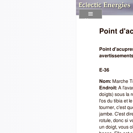
Menu
Point d'a
Point d'acupres
avertissements
E-36
Nom:
Marche Tr
Endroit:
A l'ava
doigts) sous la r
l'os du tibia et 
tourner, c'est qu
jambe. C'est dir
rotule, donc si
un doigt, vous o