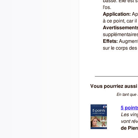
basse. Elle est s
l'os.
Application:
App
à ce point, car 
Avertissements
supplémentaires
Effets:
Augmente 
sur le corps de
Vous pourriez aussi 
En tant que 
5 points
Les vin
vont rév
de Pier