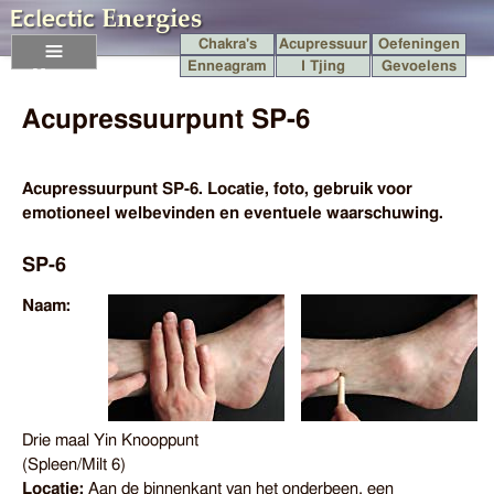
Chakra's
Acupressuur
Oefeningen
Enneagram
I Tjing
Gevoelens
Menu
Acupressuurpunt SP-6
Acupressuurpunt SP-6. Locatie, foto, gebruik voor
emotioneel welbevinden en eventuele waarschuwing.
SP-6
Naam:
Drie maal Yin Knooppunt
(
Spleen
/Milt 6)
Locatie:
Aan de binnenkant van het onderbeen, een