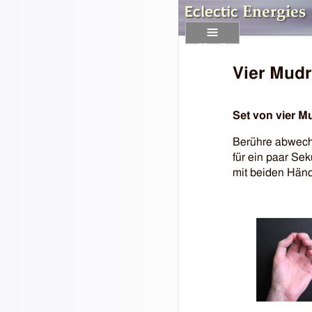
Menü
Vier Mudr
Set von vier M
Berühre abwechs
für ein paar Se
mit beiden Händ