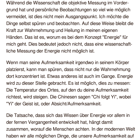
Während die Wissenschaft die objektive Messung im Vorder­
grund hat und persön­liche Be­obach­tungen so viel wie möglich
vermeidet, ist dies nicht mein Ausgangs­punkt. Ich möchte die
Dinge selbst spüren und be­obachten. Auf diese Weise bleibt die
Kraft zur Wahr­nehmung und Heilung in meinen eigenen
Händen. Das ist es, worum es bei dem Konzept "Energie" für
mich geht. Dies bedeutet jedoch nicht, dass eine wissen­schaft­
liche Messung der Energie nicht möglich ist.
Wenn man seine Aufmerk­samkeit irgendwo in seinem Körper
platzierst, kann man spüren, dass nicht nur die Wahrnehmung
dort konzentriert ist. Etwas anderes ist auch im Gange. Energie
wird zu dieser Stelle gebracht. Es ist möglich, dies zu messen:
Die Temperatur des Ortes, auf den du deine Aufmerk­sam­keit
richtest, wird steigen. Die Chinesen sagen "Chi folgt Yi", wobei
"Yi" der Geist ist, oder Absicht/Aufmerksamkeit.
Die Tatsache, dass sich das Wissen über Energie vor allem in
der fernen Vergangen­heit entwickelt hat, hängt damit
zusammen, worauf die Menschen achten. In der modernen Welt
haben wir alle möglichen Dinge, die unsere Aufmerk­samkeit auf