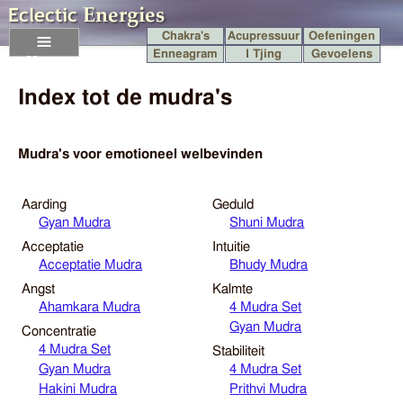
Chakra's
Acupressuur
Oefeningen
Enneagram
I Tjing
Gevoelens
Menu
Index tot de mudra's
Mudra's voor emotioneel welbevinden
Aarding
Geduld
Gyan Mudra
Shuni Mudra
Acceptatie
Intuitie
Acceptatie Mudra
Bhudy Mudra
Angst
Kalmte
Ahamkara Mudra
4 Mudra Set
Gyan Mudra
Concentratie
4 Mudra Set
Stabiliteit
Gyan Mudra
4 Mudra Set
Hakini Mudra
Prithvi Mudra